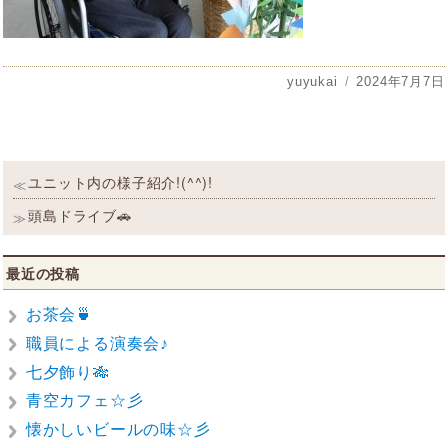
投
yuyukai
投
2024年7月7日
稿
稿
者
日:
投
過
ユニット内の様子紹介!(^^)!
≪
稿
去
の
次
頭島ドライブ🚗
≫
ナ
投
の
ビ
稿:
投
稿:
ゲ
最近の投稿
ー
シ
お茶会🍵
ョ
職員による演奏会♪
ン
七夕飾り🎋
青空カフェ☆彡
懐かしいビールの味☆彡