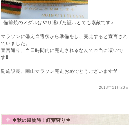
↑備前焼のメダルはやり遂げた証…とても素敵です♪
マラソンに備え当選後から準備をし、完走すると宣言され
ていました。
宣言通り、当日時間内に完走されるなんて本当に凄いで
す‼
副施設長、岡山マラソン完走おめでとうございます🎊
投
2018年11月20日
稿
日:
🍁秋の風物詩！紅葉狩り🍁