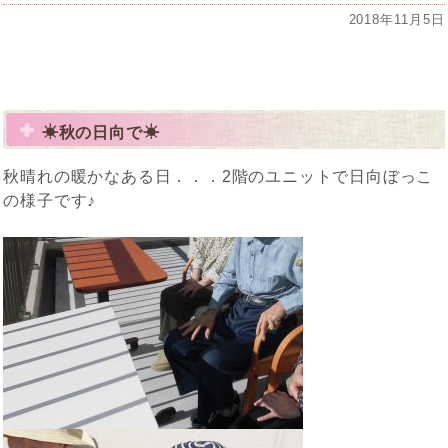
投
2018年11月5日
稿
日:
☀秋の日向で☀
秋晴れの暖かなある日．．．2階のユニットで日向ぼっこ
の様子です♪