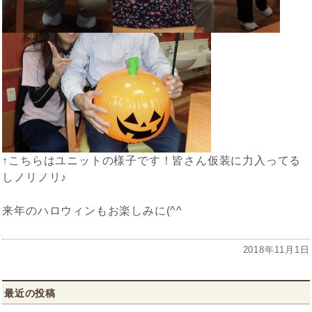
↑こちらはユニットの様子です！皆さん仮装に力入ってる
しノリノリ♪
来年のハロウィンもお楽しみに(^^ゞ
投
2018年11月1日
稿
日:
最近の投稿