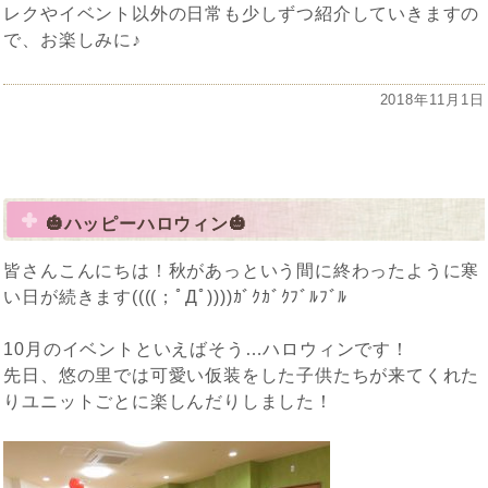
レクやイベント以外の日常も少しずつ紹介していきますの
で、お楽しみに♪
投
2018年11月1日
稿
日:
🎃ハッピーハロウィン🎃
皆さんこんにちは！秋があっという間に終わったように寒
い日が続きます((((；ﾟДﾟ))))ｶﾞｸｶﾞｸﾌﾞﾙﾌﾞﾙ
10月のイベントといえばそう…ハロウィンです！
先日、悠の里では可愛い仮装をした子供たちが来てくれた
りユニットごとに楽しんだりしました！