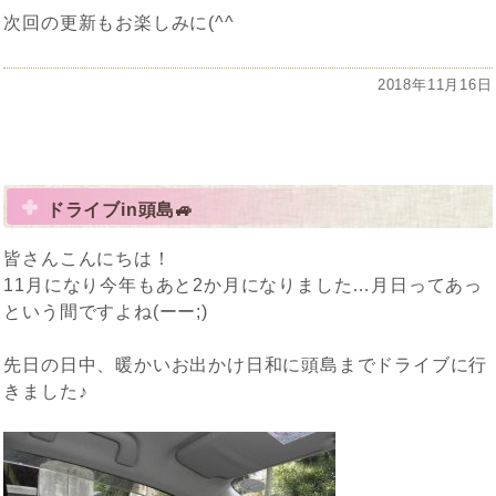
次回の更新もお楽しみに(^^ゞ
投
2018年11月16日
稿
日:
ドライブin頭島🚙
皆さんこんにちは！
11月になり今年もあと2か月になりました…月日ってあっ
という間ですよね(ーー;)
先日の日中、暖かいお出かけ日和に頭島までドライブに行
きました♪