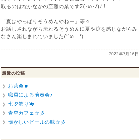
取るのはなかなかの至難の業ですΣ(･ω･ﾉ)ﾉ！
「夏はやっぱりそうめんやねー」等々
お話しされながら流れるそうめんに夏や涼を感じながらみ
なさん楽しまれていました(*´ω｀*)
投
2022年7月16日
稿
日:
最近の投稿
お茶会🍵
職員による演奏会♪
七夕飾り🎋
青空カフェ☆彡
懐かしいビールの味☆彡