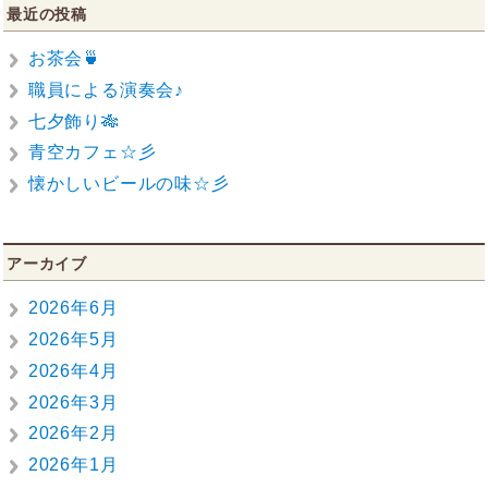
稿:
ゲ
最近の投稿
ー
シ
お茶会🍵
ョ
職員による演奏会♪
ン
七夕飾り🎋
青空カフェ☆彡
懐かしいビールの味☆彡
アーカイブ
2026年6月
2026年5月
2026年4月
2026年3月
2026年2月
2026年1月