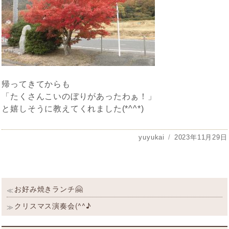
帰ってきてからも
「たくさんこいのぼりがあったわぁ！」
と嬉しそうに教えてくれました(*^^*)
投
yuyukai
投
2023年11月29日
稿
稿
者
日:
投
過
お好み焼きランチ🤗
≪
稿
去
の
次
クリスマス演奏会(^^♪
≫
ナ
投
の
ビ
稿:
投