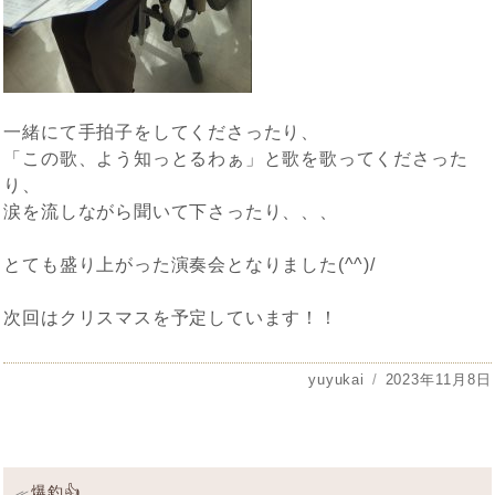
一緒にて手拍子をしてくださったり、
「この歌、よう知っとるわぁ」と歌を歌ってくださった
り、
涙を流しながら聞いて下さったり、、、
とても盛り上がった演奏会となりました(^^)/
次回はクリスマスを予定しています！！
投
yuyukai
投
2023年11月8日
稿
稿
者
日:
投
過
爆釣👍
≪