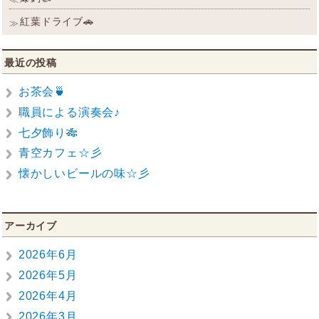
稿
去
の
次
紅葉ドライブ🚗
≫
ナ
投
の
ビ
稿:
投
稿:
ゲ
最近の投稿
ー
シ
お茶会🍵
ョ
職員による演奏会♪
ン
七夕飾り🎋
青空カフェ☆彡
懐かしいビールの味☆彡
アーカイブ
2026年6月
2026年5月
2026年4月
2026年3月