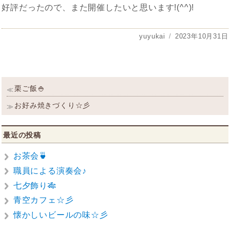
好評だったので、また開催したいと思います!(^^)!
投
yuyukai
投
2023年10月31日
稿
稿
者
日:
投
過
栗ご飯🍚
≪
稿
去
の
次
お好み焼きづくり☆彡
≫
ナ
投
の
ビ
稿:
投
稿:
ゲ
最近の投稿
ー
シ
お茶会🍵
ョ
職員による演奏会♪
ン
七夕飾り🎋
青空カフェ☆彡
懐かしいビールの味☆彡