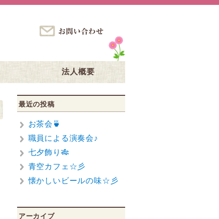
ス
法人概要
最近の投稿
お茶会🍵
職員による演奏会♪
七夕飾り🎋
青空カフェ☆彡
懐かしいビールの味☆彡
アーカイブ