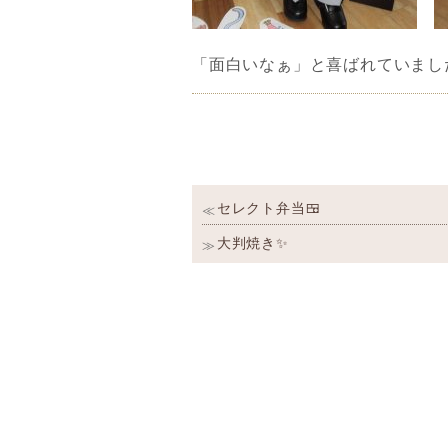
「面白いなぁ」と喜ばれていました(
投
過
セレクト弁当🍱
≪
稿
去
の
次
大判焼き✨
ナ
≫
投
の
ビ
稿:
投
稿:
ゲ
ー
シ
ョ
ン