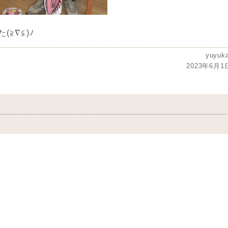
≧∇≦)ﾉ
投
yuyuka
投
2023年6月1
稿
稿
者
日: