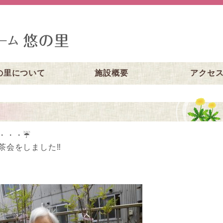
の里について
施設概要
アクセ
・・・☔
茶会をしました‼