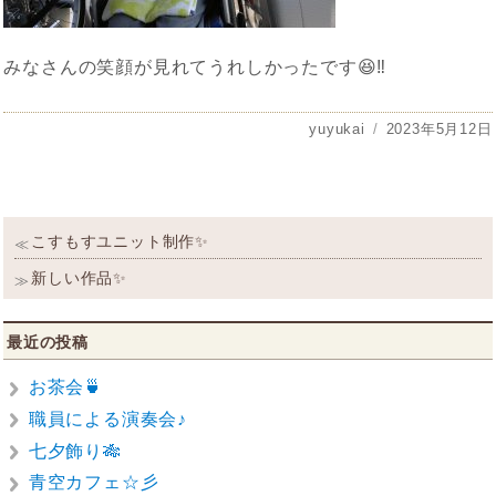
みなさんの笑顔が見れてうれしかったです😆‼
投
yuyukai
投
2023年5月12日
稿
稿
者
日:
投
過
こすもすユニット制作✨
≪
稿
去
の
次
新しい作品✨
≫
ナ
投
の
ビ
稿:
投
稿:
ゲ
最近の投稿
ー
シ
お茶会🍵
ョ
職員による演奏会♪
ン
七夕飾り🎋
青空カフェ☆彡