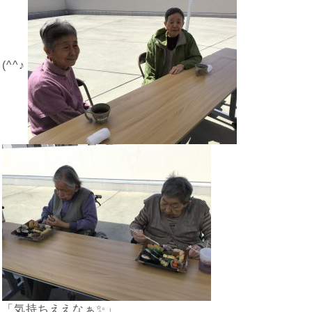
(^^♪
「気持ちええなぁ✨」