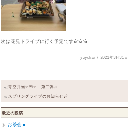
次は花見ドライブに行く予定です🌸🌸🌸
投
yuyukai
投
2021年3月31日
稿
稿
者
日:
投
過
青空弁当✨🍱✨ 第二弾♫
≪
稿
去
の
次
スプリングライブのお知らせ🎶
≫
ナ
投
の
ビ
稿:
投
稿:
ゲ
最近の投稿
ー
シ
お茶会🍵